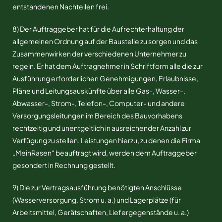
entstandenen Nachteilen frei.
8) Der Auftraggeber hat für die Aufrechterhaltung der
allgemeinen Ordnung auf der Baustelle zu sorgen und das
Zusammenwirken der verschiedenen Unternehmer zu
regeln. Er hat dem Auftragnehmer in Schriftform alle die zur
Ausführung erforderlichen Genehmigungen, Erlaubnisse,
Pläne und Leitungsauskünfte über alle Gas-, Wasser-,
Abwasser-, Strom-, Telefon-, Computer- und andere
Versorgungsleitungen im Bereich des Bauvorhabens
rechtzeitig und unentgeltlich in ausreichender Anzahl zur
Verfügung zu stellen. Leistungen hierzu, zu denen die Firma
„MeinRasen“ beauftragt wird, werden dem Auftraggeber
gesondert in Rechnung gestellt.
9) Die zur Vertragsausführung benötigten Anschlüsse
(Wasserversorgung, Strom u. a.) und Lagerplätze (für
Arbeitsmittel, Gerätschaften, Liefergegenstände u. a.)