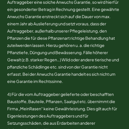
Auftraggeber eine solche Anwuchs Garantie, so wird hierfür
ein gesonderter Betrag in Rechnung gestellt. Eine gewährte
Anwuchs Garantie erstreckt sich auf die Dauer von max.
einem Jahr ab Auslieferung und setzt voraus, dass der
Auftraggeber, außerhalb unserer Pflegeleistung, den
Pflanzen die für diese Pflanzenart richtige Behandlung hat
zuteilwerden lassen. Hierzu gehören u. a. die richtige
Pflanztiefe, Düngung und Bewässerung. Fälle höherer
Gewalt (z.B. starker Regen…) Wild oder andere tierische und
pflanzliche Schädlinge etc. sind von der Garantie nicht
erfasst. Bei der Anwuchs Garantie handelt es sich nicht um
eine Garantie im Rechtssinne.
4) Für die vom Auftraggeber gelieferte oder beschafften
Baustoffe, Bauteile, Pflanzen, Saatgut etc. übernimmt die
Firma „MeinRasen“ keine Gewährleistung. Dies gilt auch für
Eigenleistungen des Auftraggebers und für
Setzungsschäden, die aus Erdarbeiten anderer