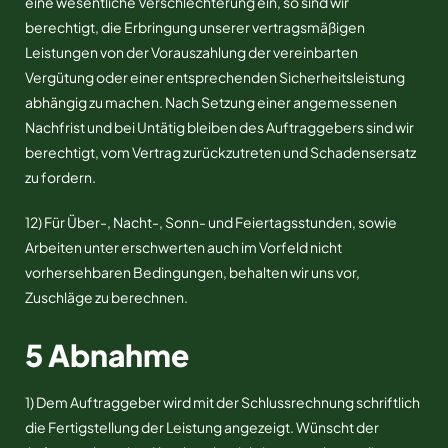
eine wesentliche Verschlechterung ein, so sind wir
berechtigt, die Erbringung unserer vertragsmäßigen
Leistungen von der Vorauszahlung der vereinbarten
Vergütung oder einer entsprechenden Sicherheitsleistung
abhängig zu machen. Nach Setzung einer angemessenen
Nachfrist und bei Untätig bleiben des Auftraggebers sind wir
berechtigt, vom Vertrag zurückzutreten und Schadensersatz
zu fordern.
12) Für Über-, Nacht-, Sonn- und Feiertagsstunden, sowie
Arbeiten unter erschwerten auch im Vorfeld nicht
vorhersehbaren Bedingungen, behalten wir uns vor,
Zuschläge zu berechnen.
5 Abnahme
1) Dem Auftraggeber wird mit der Schlussrechnung schriftlich
die Fertigstellung der Leistung angezeigt. Wünscht der