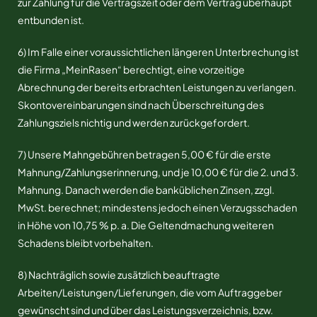
zur Zahlung für die Vertragszeit oder dem Vertrag überhaupt
entbunden ist.
6) Im Falle einer voraussichtlichen längeren Unterbrechung ist
die Firma „MeinRasen“ berechtigt, eine vorzeitige
Abrechnung der bereits erbrachten Leistungen zu verlangen.
Skontovereinbarungen sind nach Überschreitung des
Zahlungsziels nichtig und werden zurückgefordert.
7) Unsere Mahngebühren betragen 5,00 € für die erste
Mahnung/Zahlungserinnerung, und je 10,00 € für die 2. und 3.
Mahnung. Danach werden die banküblichen Zinsen, zzgl.
MwSt. berechnet; mindestens jedoch einen Verzugsschaden
in Höhe von 10,75 % p. a. Die Geltendmachung weiteren
Schadens bleibt vorbehalten.
8) Nachträglich sowie zusätzlich beauftragte
Arbeiten/Leistungen/Lieferungen, die vom Auftraggeber
gewünscht sind und über das Leistungsverzeichnis, bzw.