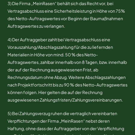
3) Die Firma „MeinRasen“ behält sich das Recht vor, bei
Vertragsabschluss eine Sicherheitsleistung in Höhe von 75%
des Netto-Auftragswertes vor Beginn der Baumaßnahmen
Auftragswertes zu verlangen.
4) Der Auftraggeber zahlt bei Vertragsabschluss eine
Vorauszahlung/Abschlagszahlung für die zu liefernden
Materialien in Höhe von mind. 50 % des Netto-
Auftragswertes, zahlbar innerhalb von 8 Tagen, bzw. innerhalb
der auf der Rechnung ausgewiesenen Frist, ab
Rechnungsdatum ohne Abzug. Weitere Abschlagszahlungen
nach Projektfortschritt bis zu 90 % des Netto-Auftragswertes
können folgen. Hier gelten die auf der Rechnung
ausgewiesenen Zahlungsfristen/Zahlungsvereinbarungen.
5) Bei Zahlungsverzug ruhen die vertraglich vereinbarten
Verpflichtungen der Firma „MeinRasen“ nebst deren
Haftung, ohne dass der Auftraggeber von der Verpflichtung