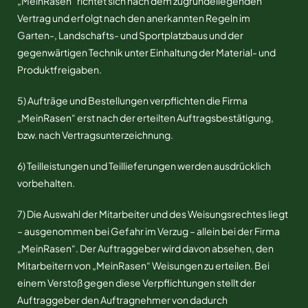
„MeinRasen“ richtet sich nach dem zugrundeliegenden
Vertrag und erfolgt nach den anerkannten Regeln im
Garten-, Landschafts- und Sportplatzbaus und der
gegenwärtigen Technik unter Einhaltung der Material- und
Produktfreigaben.
5) Aufträge und Bestellungen verpflichten die Firma
„MeinRasen“ erst nach der erteilten Auftragsbestätigung,
bzw. nach Vertragsunterzeichnung.
6) Teilleistungen und Teillieferungen werden ausdrücklich
vorbehalten.
7) Die Auswahl der Mitarbeiter und des Weisungsrechtes liegt
– ausgenommen bei Gefahr im Verzug – allein bei der Firma
„MeinRasen“. Der Auftraggeber wird davon absehen, den
Mitarbeitern von „MeinRasen“ Weisungen zu erteilen. Bei
einem Verstoß gegen diese Verpflichtungen stellt der
Auftraggeber den Auftragnehmer von dadurch