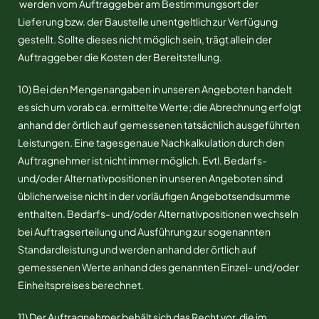
werden vom Auftraggeber am Bestimmungsort der
Lieferung bzw. der Baustelle unentgeltlich zur Verfügung
gestellt. Sollte dieses nicht möglich sein, trägt allein der
Auftraggeber die Kosten der Bereitstellung.
10) Bei den Mengenangaben in unseren Angeboten handelt
es sich um vorab ca. ermittelte Werte; die Abrechnung erfolgt
anhand der örtlich auf gemessenen tatsächlich ausgeführten
Leistungen. Eine tagesgenaue Nachkalkulation durch den
Auftragnehmer ist nicht immer möglich. Evtl. Bedarfs-
und/oder Alternativpositionen in unseren Angeboten sind
üblicherweise nicht in der vorläufigen Angebotsendsumme
enthalten. Bedarfs- und/oder Alternativpositionen wechseln
bei Auftragserteilung und Ausführung zur sogenannten
Standardleistung und werden anhand der örtlich auf
gemessenen Werte anhand des genannten Einzel- und/oder
Einheitspreises berechnet.
11) Der Auftragnehmer behält sich das Recht vor, die im