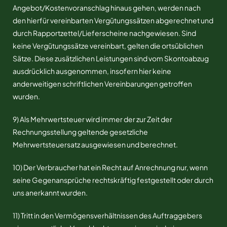
Angebot/Kostenvoranschlag hinaus gehen, werden nach
den hierfür vereinbarten Vergütungssätzen abgerechnet und
durch Rapportzettel/Lieferscheine nachgewiesen. Sind
keine Vergütungssätze vereinbart, gelten die ortsüblichen
Sätze. Diese zusätzlichen Leistungen sind vom Skontoabzug
ausdrücklich ausgenommen, insofern hier keine
anderweitigen schriftlichen Vereinbarungen getroffen
wurden.
9) Als Mehrwertsteuer wird immer der zur Zeit der
Rechnungsstellung geltende gesetzliche
Mehrwertsteuersatz ausgewiesen und berechnet.
10) Der Verbraucher hat ein Recht auf Anrechnung nur, wenn
seine Gegenansprüche rechtskräftig festgestellt oder durch
uns anerkannt wurden.
11) Tritt in den Vermögensverhältnissen des Auftraggebers