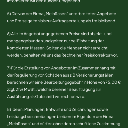
informieren wir den Kunden umgehend.
5) Die von der Firma „MeinRasen“ unterbreiteten Angebote
und Preise gelten bis zur Auftragserteilung als freibleibend.
6) Alle im Angebot angegebenen Preise sind objekt- und
mengengebunden und gelten nur bei Einhaltung der
kompletten Massen. Sollten die Mengen nicht erreicht
werden, behalten wir uns das Recht einer Preiskorrektur vor.
7) Für die Erstellung von Angeboten im Zusammenhang mit
der Regulierung von Schäden aus z.B Versicherungsfällen,
berechnen wir eine Bearbeitungsgebühr in Höhe von 75,00 €
zzgl. 21% MwSt., welche bei einer Beauftragung zur
Ausführung als Gutschrift verrechnet wird.
8) Ideen, Planungen, Entwürfe und Zeichnungen sowie
Leistungsbeschreibungen bleiben im Eigentum der Firma
„MeinRasen“ und dürfen ohne deren schriftliche Zustimmung