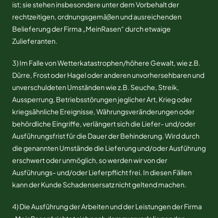
ist; sie stehen insbesondere unter dem Vorbehalt der
rechtzeitigen, ordnungsgemäßen und ausreichenden
Belieferung der Firma „MeinRasen“ durch etwaige
Zulieferanten.
3) Im Falle von Wetterkatastrophen/höhere Gewalt, wie z.B.
Dürre, Frost oder Hagel oder anderen unvorhersehbaren und
unverschuldeten Umständen wie z.B. Seuche, Streik,
Aussperrung, Betriebsstörungen jeglicher Art, Krieg oder
kriegsähnliche Ereignisse, Währungsveränderungen oder
behördliche Eingriffe, verlängert sich die Liefer- und/oder
Ausführungsfrist für die Dauer der Behinderung. Wird durch
die genannten Umstände die Lieferung und/oder Ausführung
erschwert oder unmöglich, so werden wir von der
Ausführungs- und/oder Lieferpflicht frei. In diesen Fällen
kann der Kunde Schadensersatz nicht geltend machen.
4) Die Ausführung der Arbeiten und der Leistungen der Firma