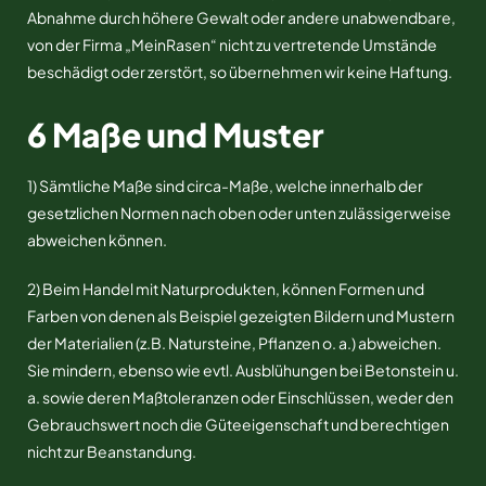
Abnahme durch höhere Gewalt oder andere unabwendbare,
von der Firma „MeinRasen“ nicht zu vertretende Umstände
beschädigt oder zerstört, so übernehmen wir keine Haftung.
6 Maße und Muster
1) Sämtliche Maße sind circa-Maße, welche innerhalb der
gesetzlichen Normen nach oben oder unten zulässigerweise
abweichen können.
2) Beim Handel mit Naturprodukten, können Formen und
Farben von denen als Beispiel gezeigten Bildern und Mustern
der Materialien (z.B. Natursteine, Pflanzen o. a.) abweichen.
Sie mindern, ebenso wie evtl. Ausblühungen bei Betonstein u.
a. sowie deren Maßtoleranzen oder Einschlüssen, weder den
Gebrauchswert noch die Güteeigenschaft und berechtigen
nicht zur Beanstandung.