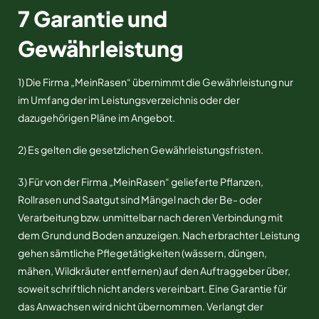
7 Garantie und
Gewährleistung
1) Die Firma „MeinRasen“ übernimmt die Gewährleistung nur
im Umfang der im Leistungsverzeichnis oder der
dazugehörigen Pläne im Angebot.
2) Es gelten die gesetzlichen Gewährleistungsfristen.
3) Für von der Firma „MeinRasen“ gelieferte Pflanzen,
Rollrasen und Saatgut sind Mängel nach der Be- oder
Verarbeitung bzw. unmittelbar nach deren Verbindung mit
dem Grund und Boden anzuzeigen. Nach erbrachter Leistung
gehen sämtliche Pflegetätigkeiten (wässern, düngen,
mähen, Wildkräuter entfernen) auf den Auftraggeber über,
soweit schriftlich nicht anders vereinbart. Eine Garantie für
das Anwachsen wird nicht übernommen. Verlangt der