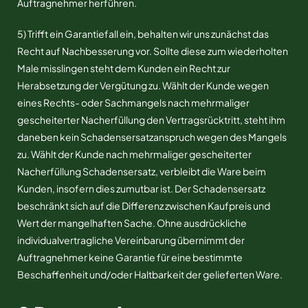
Auftragnehmer herführen.
5) Trifft ein Garantiefall ein, behalten wir uns zunächst das
Recht auf Nachbesserung vor. Sollte diese zum wiederholten
Male misslingen steht dem Kunden ein Recht zur
Herabsetzung der Vergütung zu. Wählt der Kunde wegen
eines Rechts- oder Sachmangels nach mehrmaliger
gescheiterter Nacherfüllung den Vertragsrücktritt, steht ihm
daneben kein Schadensersatzanspruch wegen des Mangels
zu. Wählt der Kunde nach mehrmaliger gescheiterter
Nacherfüllung Schadensersatz, verbleibt die Ware beim
Kunden, insofern dies zumutbar ist. Der Schadensersatz
beschränkt sich auf die Differenz zwischen Kaufpreis und
Wert der mangelhaften Sache. Ohne ausdrückliche
individualvertragliche Vereinbarung übernimmt der
Auftragnehmer keine Garantie für eine bestimmte
Beschaffenheit und/oder Haltbarkeit der gelieferten Ware.