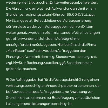
weder vervielfältigt noch an Dritte weitergegeben werden.
Die Abrechnung erfolgt nach Aufwand und wird mit einem
Stundenverrechnungssatz in Höhe von 85,00 €/Std. zzgl.
MwSt. angesetzt. Bei ausbleibender Auftragserteilung
dürfen diese weder vom Auftraggeber noch von Dritten
weiter genutzt werden, sofern nicht andere Vereinbarungen
getroffen wurden und sind dem Auftragnehmer
unaufgefordert zurückzugeben. Hier behält sich die Firma
„MeinRasen“ das Recht vor, dem Auftraggeber den
Planungsaufwand mit dem o. g. Stundenverrechnungssatz
zzgl. MwSt. in Rechnung zu stellen, ggf. Schadensersatz
geltend zu machen.
9) Der Auftraggeber hat für die Vertragsdurchführung einen
vertretungsberechtigten Ansprechpartner zu benennen, der
bei Abwesenheit des Auftraggebers, zur Anweisung von
Stundenlohnarbeiten und zur Beauftragung von zusätzlichen
Leistungen und Lieferungen berechtigt ist.