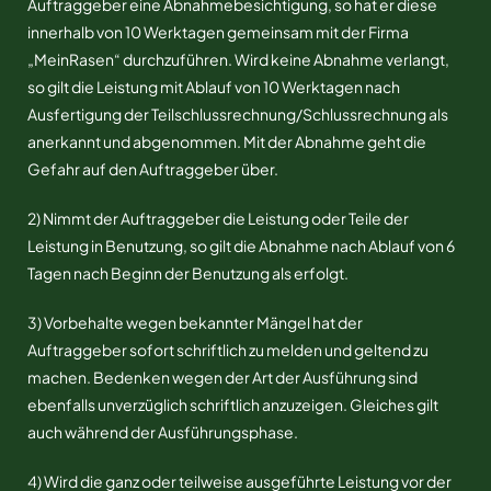
Auftraggeber eine Abnahmebesichtigung, so hat er diese
innerhalb von 10 Werktagen gemeinsam mit der Firma
„MeinRasen“ durchzuführen. Wird keine Abnahme verlangt,
so gilt die Leistung mit Ablauf von 10 Werktagen nach
Ausfertigung der Teilschlussrechnung/Schlussrechnung als
anerkannt und abgenommen. Mit der Abnahme geht die
Gefahr auf den Auftraggeber über.
2) Nimmt der Auftraggeber die Leistung oder Teile der
Leistung in Benutzung, so gilt die Abnahme nach Ablauf von 6
Tagen nach Beginn der Benutzung als erfolgt.
3) Vorbehalte wegen bekannter Mängel hat der
Auftraggeber sofort schriftlich zu melden und geltend zu
machen. Bedenken wegen der Art der Ausführung sind
ebenfalls unverzüglich schriftlich anzuzeigen. Gleiches gilt
auch während der Ausführungsphase.
4) Wird die ganz oder teilweise ausgeführte Leistung vor der