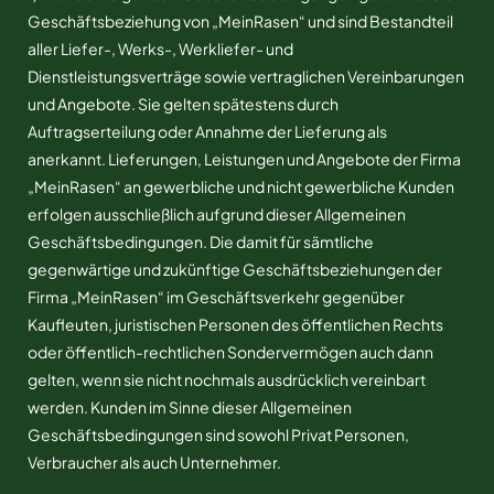
Geschäftsbeziehung von „MeinRasen“ und sind Bestandteil
aller Liefer-, Werks-, Werkliefer- und
Dienstleistungsverträge sowie vertraglichen Vereinbarungen
und Angebote. Sie gelten spätestens durch
Auftragserteilung oder Annahme der Lieferung als
anerkannt. Lieferungen, Leistungen und Angebote der Firma
„MeinRasen“ an gewerbliche und nicht gewerbliche Kunden
erfolgen ausschließlich aufgrund dieser Allgemeinen
Geschäftsbedingungen. Die damit für sämtliche
gegenwärtige und zukünftige Geschäftsbeziehungen der
Firma „MeinRasen“ im Geschäftsverkehr gegenüber
Kaufleuten, juristischen Personen des öffentlichen Rechts
oder öffentlich-rechtlichen Sondervermögen auch dann
gelten, wenn sie nicht nochmals ausdrücklich vereinbart
werden. Kunden im Sinne dieser Allgemeinen
Geschäftsbedingungen sind sowohl Privat Personen,
Verbraucher als auch Unternehmer.